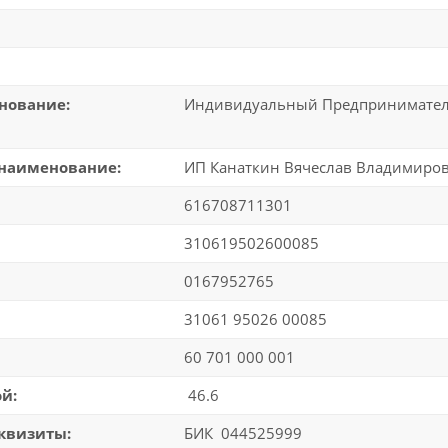
нование:
Индивидуальный Предпринимател
наименование:
ИП Канаткин Вячеслав Владимиро
616708711301
310619502600085
0167952765
31061 95026 00085
60 701 000 001
й:
46.6
квизиты:
БИК 044525999