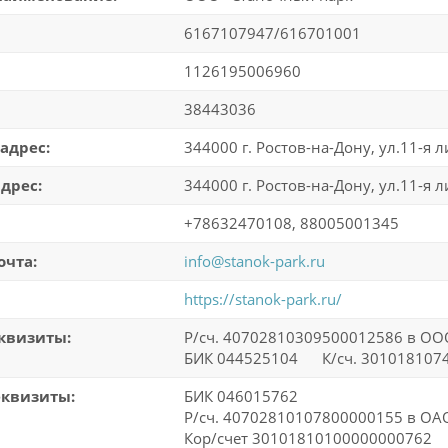
6167107947/616701001
1126195006960
38443036
адрес:
344000 г. Ростов-на-Дону, ул.11-я 
дрес:
344000 г. Ростов-на-Дону, ул.11-я 
+78632470108, 88005001345
очта:
info@stanok-park.ru
https://stanok-park.ru/
квизиты:
Р/сч. 40702810309500012586 в ООО
БИК 044525104 К/сч. 301018107
еквизиты:
БИК 046015762
Р/сч. 40702810107800000155 в ОАО
Кор/счет 30101810100000000762