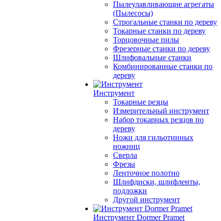
Пылеулавливающие агрегаты
(Пылесосы)
Строгальные станки по дереву
Токарные станки по дереву
Торцовочные пилы
Фрезерные станки по дереву
Шлифовальные станки
Комбинированные станки по
дереву
Инструмент
Токарные резцы
Измерительный инструмент
Набор токарных резцов по
дереву
Ножи для гильотинных
ножниц
Сверла
Фрезы
Ленточное полотно
Шлифдиски, шлифленты,
подложки
Другой инструмент
Инструмент Dormer Pramet