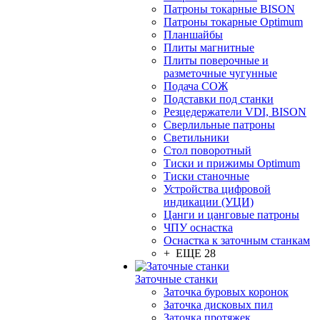
Патроны токарные BISON
Патроны токарные Optimum
Планшайбы
Плиты магнитные
Плиты поверочные и
разметочные чугунные
Подача СОЖ
Подставки под станки
Резцедержатели VDI, BISON
Сверлильные патроны
Светильники
Стол поворотный
Тиски и прижимы Optimum
Тиски станочные
Устройства цифровой
индикации (УЦИ)
Цанги и цанговые патроны
ЧПУ оснастка
Оснастка к заточным станкам
+ ЕЩЕ 28
Заточные станки
Заточка буровых коронок
Заточка дисковых пил
Заточка протяжек