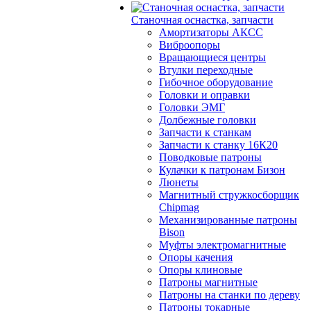
Станочная оснастка, запчасти
Амортизаторы АКСС
Виброопоры
Вращающиеся центры
Втулки переходные
Гибочное оборудование
Головки и оправки
Головки ЭМГ
Долбежные головки
Запчасти к станкам
Запчасти к станку 16К20
Поводковые патроны
Кулачки к патронам Бизон
Люнеты
Магнитный стружкосборщик
Chipmag
Механизированные патроны
Bison
Муфты электромагнитные
Опоры качения
Опоры клиновые
Патроны магнитные
Патроны на станки по дереву
Патроны токарные