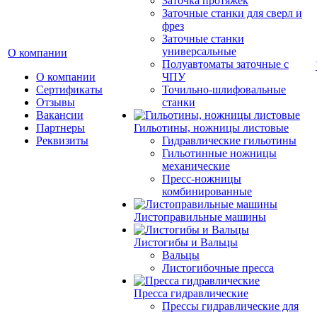
Заточка протяжек
Заточные станки для сверл и
фрез
Заточные станки
универсальные
О компании
Полуавтоматы заточные с
О компании
ЧПУ
Сертификаты
Точильно-шлифовальные
Отзывы
станки
Вакансии
Партнеры
Гильотины, ножницы листовые
Реквизиты
Гидравлические гильотины
Гильотинные ножницы
механические
Пресс-ножницы
комбинированные
Листоправильные машины
Листогибы и Вальцы
Вальцы
Листогибочные пресса
Пресса гидравлические
Прессы гидравлические для