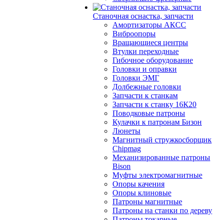
Станочная оснастка, запчасти
Амортизаторы АКСС
Виброопоры
Вращающиеся центры
Втулки переходные
Гибочное оборудование
Головки и оправки
Головки ЭМГ
Долбежные головки
Запчасти к станкам
Запчасти к станку 16К20
Поводковые патроны
Кулачки к патронам Бизон
Люнеты
Магнитный стружкосборщик
Chipmag
Механизированные патроны
Bison
Муфты электромагнитные
Опоры качения
Опоры клиновые
Патроны магнитные
Патроны на станки по дереву
Патроны токарные