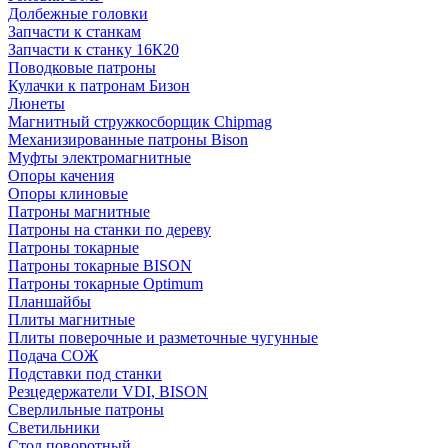
Долбежные головки
Запчасти к станкам
Запчасти к станку 16К20
Поводковые патроны
Кулачки к патронам Бизон
Люнеты
Магнитный стружкосборщик Chipmag
Механизированные патроны Bison
Муфты электромагнитные
Опоры качения
Опоры клиновые
Патроны магнитные
Патроны на станки по дереву
Патроны токарные
Патроны токарные BISON
Патроны токарные Optimum
Планшайбы
Плиты магнитные
Плиты поверочные и разметочные чугунные
Подача СОЖ
Подставки под станки
Резцедержатели VDI, BISON
Сверлильные патроны
Светильники
Стол поворотный