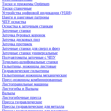
Тиски и прижимы Optimum
Тиски станочные
Устройства цифровой индикации (УЦИ)
Цанги и цанговые патроны
ЧПУ оснастка
Оснастка к заточным станкам
Заточные станки
Заточка буровых коронок
Заточка дисковых пил
Заточка протяжек
Заточные станки для сверл и фрез
Заточные станки универсальные
Полуавтоматы заточные с ЧПУ
Точильно-шлифовальные станки
Гильотины, ножницы листовые
Гидравлические гильотины
Гильотинные ножницы механические
Пресс-ножницы комбинированные
Листоправильные машины
Листогибы и Вальцы
Вальцы
Листогибочные пресса
Пресса гидравлические
Прессы гидравлические для металла
Прессы гидравлические для пластмасс