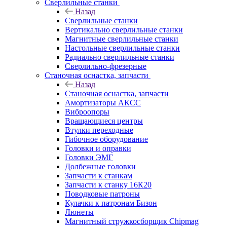
Сверлильные станки
Назад
Сверлильные станки
Вертикально сверлильные станки
Магнитные сверлильные станки
Настольные сверлильные станки
Радиально сверлильные станки
Сверлильно-фрезерные
Станочная оснастка, запчасти
Назад
Станочная оснастка, запчасти
Амортизаторы АКСС
Виброопоры
Вращающиеся центры
Втулки переходные
Гибочное оборудование
Головки и оправки
Головки ЭМГ
Долбежные головки
Запчасти к станкам
Запчасти к станку 16К20
Поводковые патроны
Кулачки к патронам Бизон
Люнеты
Магнитный стружкосборщик Chipmag