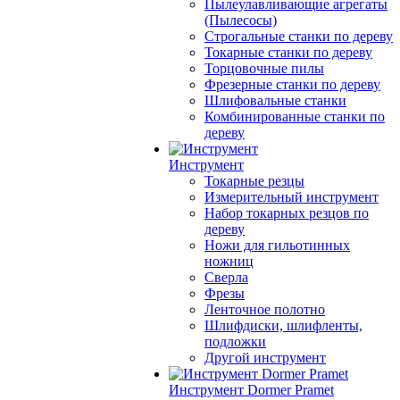
Пылеулавливающие агрегаты
(Пылесосы)
Строгальные станки по дереву
Токарные станки по дереву
Торцовочные пилы
Фрезерные станки по дереву
Шлифовальные станки
Комбинированные станки по
дереву
Инструмент
Токарные резцы
Измерительный инструмент
Набор токарных резцов по
дереву
Ножи для гильотинных
ножниц
Сверла
Фрезы
Ленточное полотно
Шлифдиски, шлифленты,
подложки
Другой инструмент
Инструмент Dormer Pramet