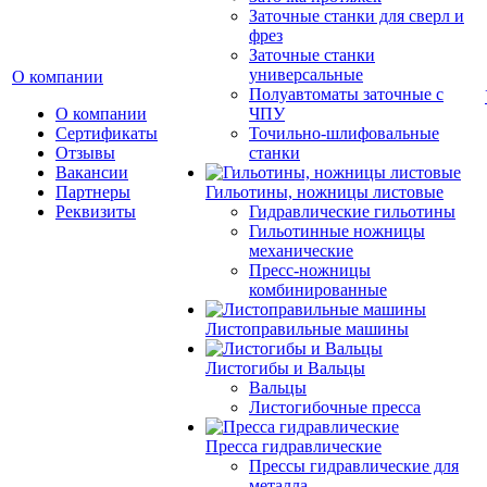
Заточные станки для сверл и
фрез
Заточные станки
универсальные
О компании
Полуавтоматы заточные с
О компании
ЧПУ
Сертификаты
Точильно-шлифовальные
Отзывы
станки
Вакансии
Партнеры
Гильотины, ножницы листовые
Реквизиты
Гидравлические гильотины
Гильотинные ножницы
механические
Пресс-ножницы
комбинированные
Листоправильные машины
Листогибы и Вальцы
Вальцы
Листогибочные пресса
Пресса гидравлические
Прессы гидравлические для
металла