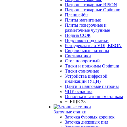
Патроны токарные BISON
Патроны токарные Optimum
Планшайбы
Плиты магнитные
Плиты поверочные и
разметочные чугунные
Подача СОЖ
Подставки под станки
Резцедержатели VDI, BISON
Сверлильные патроны
Светильники
Стол поворотный
Тиски и прижимы Optimum
Тиски станочные
Устройства цифровой
индикации (УЦИ)
Цанги и цанговые патроны
ЧПУ оснастка
Оснастка к заточным станкам
+ ЕЩЕ 28
Заточные станки
Заточка буровых коронок
Заточка дисковых пил