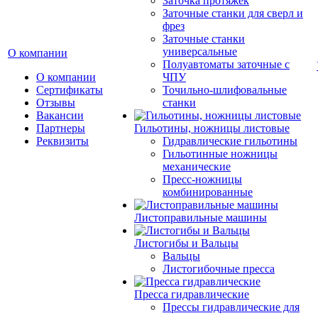
Заточка протяжек
Заточные станки для сверл и
фрез
Заточные станки
универсальные
О компании
Полуавтоматы заточные с
О компании
ЧПУ
Сертификаты
Точильно-шлифовальные
Отзывы
станки
Вакансии
Партнеры
Гильотины, ножницы листовые
Реквизиты
Гидравлические гильотины
Гильотинные ножницы
механические
Пресс-ножницы
комбинированные
Листоправильные машины
Листогибы и Вальцы
Вальцы
Листогибочные пресса
Пресса гидравлические
Прессы гидравлические для