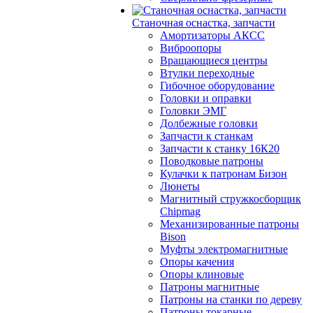
Станочная оснастка, запчасти
Амортизаторы АКСС
Виброопоры
Вращающиеся центры
Втулки переходные
Гибочное оборудование
Головки и оправки
Головки ЭМГ
Долбежные головки
Запчасти к станкам
Запчасти к станку 16К20
Поводковые патроны
Кулачки к патронам Бизон
Люнеты
Магнитный стружкосборщик
Chipmag
Механизированные патроны
Bison
Муфты электромагнитные
Опоры качения
Опоры клиновые
Патроны магнитные
Патроны на станки по дереву
Патроны токарные