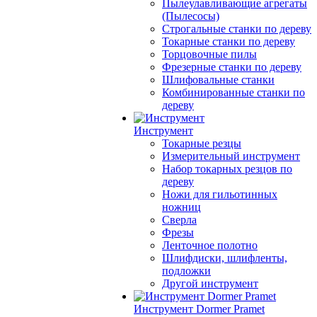
Пылеулавливающие агрегаты
(Пылесосы)
Строгальные станки по дереву
Токарные станки по дереву
Торцовочные пилы
Фрезерные станки по дереву
Шлифовальные станки
Комбинированные станки по
дереву
Инструмент
Токарные резцы
Измерительный инструмент
Набор токарных резцов по
дереву
Ножи для гильотинных
ножниц
Сверла
Фрезы
Ленточное полотно
Шлифдиски, шлифленты,
подложки
Другой инструмент
Инструмент Dormer Pramet