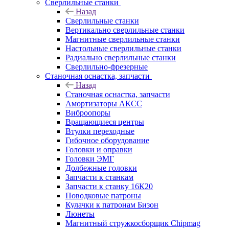
Сверлильные станки
Назад
Сверлильные станки
Вертикально сверлильные станки
Магнитные сверлильные станки
Настольные сверлильные станки
Радиально сверлильные станки
Сверлильно-фрезерные
Станочная оснастка, запчасти
Назад
Станочная оснастка, запчасти
Амортизаторы АКСС
Виброопоры
Вращающиеся центры
Втулки переходные
Гибочное оборудование
Головки и оправки
Головки ЭМГ
Долбежные головки
Запчасти к станкам
Запчасти к станку 16К20
Поводковые патроны
Кулачки к патронам Бизон
Люнеты
Магнитный стружкосборщик Chipmag