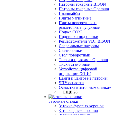
Патроны токарные BISON
Патроны токарные Optimum
Планшайбы
Плиты магнитные
Плиты поверочные и
разметочные чугунные
Подача СОЖ
Подставки под станки
Резцедержатели VDI, BISON
Сверлильные патроны
Светильники
Стол поворотный
Тиски и прижимы Optimum
Тиски станочные
Устройства цифровой
индикации (УЦИ)
Цанги и цанговые патроны
ЧПУ оснастка
Оснастка к заточным станкам
+ ЕЩЕ 28
Заточные станки
Заточка буровых коронок
Заточка дисковых пил