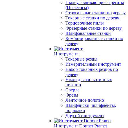
Пылеулавливающие агрегаты
(Пылесосы)
Строгальные станки по дереву
Токарные станки по дереву
Торцовочные пилы
Фрезерные станки по дереву
Шлифовальные станки
Комбинированные станки по
дереву
Инструмент
Токарные резцы
Измерительный инструмент
Набор токарных резцов по
дереву
Ножи для гильотинных
ножниц
Сверла
Фрезы
Ленточное полотно
Шлифдиски, шлифленты,
подложки
Другой инструмент
Инструмент Dormer Pramet