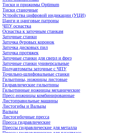
Тиски и прижимы Optimum
Тиски станочные
Устройства цифровой индикации (УЦИ)
Цанги и цанговые патроны
ЧПУ оснастка
Оснастка к заточным станкам
Заточные станки
Заточка буровых коронок
Заточка дисковых пил
Заточка протяжек
Заточные станки для сверл и фрез
Заточные станки универсальные
Полуавтоматы заточные с ЧПУ
Точильно-шлифовальные станки
Гильотины, ножницы листовые
Гидравлические гильотины
Гильотинные ножницы механические
Пресс-ножницы комбинированные
Листоправильные машины
Листогибы и Вальцы
Вальцы
Листогибочные пресса
Пресса гидравлические
Прессы гидравлические для металла
Прессы гидравлические для пластмасс