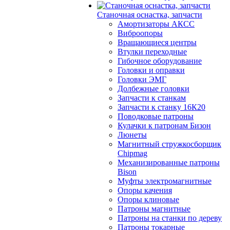
Станочная оснастка, запчасти
Амортизаторы АКСС
Виброопоры
Вращающиеся центры
Втулки переходные
Гибочное оборудование
Головки и оправки
Головки ЭМГ
Долбежные головки
Запчасти к станкам
Запчасти к станку 16К20
Поводковые патроны
Кулачки к патронам Бизон
Люнеты
Магнитный стружкосборщик
Chipmag
Механизированные патроны
Bison
Муфты электромагнитные
Опоры качения
Опоры клиновые
Патроны магнитные
Патроны на станки по дереву
Патроны токарные