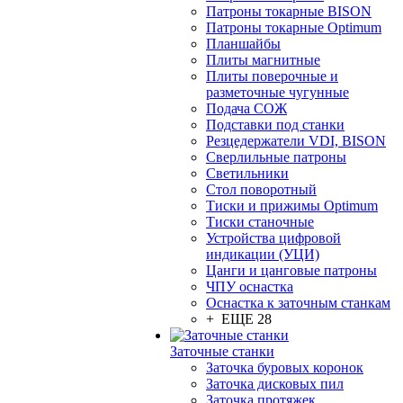
Патроны токарные BISON
Патроны токарные Optimum
Планшайбы
Плиты магнитные
Плиты поверочные и
разметочные чугунные
Подача СОЖ
Подставки под станки
Резцедержатели VDI, BISON
Сверлильные патроны
Светильники
Стол поворотный
Тиски и прижимы Optimum
Тиски станочные
Устройства цифровой
индикации (УЦИ)
Цанги и цанговые патроны
ЧПУ оснастка
Оснастка к заточным станкам
+ ЕЩЕ 28
Заточные станки
Заточка буровых коронок
Заточка дисковых пил
Заточка протяжек