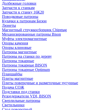
Долбежные головки
Запчасти к станкам
Запчасти к станку 16К20
Поводковые патроны
Кулачки к патронам Бизон
Люнеты
Магнитный стружкосборщик Chipmag
Механизированные патроны Bison
Муфты электромагнитные
Опоры качения
Опоры клиновые
Патроны магнитные
Патроны на станки по дереву
Патроны токарные
Патроны токарные BISON
Патроны токарные Optimum
Планшайбы
Плиты магнитные
Плиты поверочные и разметочные чугунные
Подача СОЖ
Подставки под станки
Резцедержатели VDI, BISON
Сверлильные патроны
Светильники
Стол поворотный