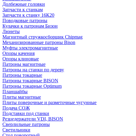
Долбежные головки
Запчасти к станкам
Запчасти к станку 16К20
Поводковые патроны
Кулачки к патронам Бизон
Люнеты
Магнитный стружкосборщик Chipmag
Механизированные патроны Bison
Муфты электромагнитные
Опоры качения
Опоры клиновые
Патроны магнитные
Патроны на станки по дереву
Патроны токарные
Патроны токарные BISON
Патроны токарные Optimum
Планшайбы
Плиты магнитные
Плиты поверочные и разметочные чугунные
Подача СОЖ
Подставки под станки
Резцедержатели VDI, BISON
Сверлильные патроны
Светильники
Стол поворотный