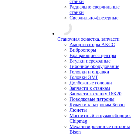
станки
Радиально сверлильные
станки
Сверлильно-фрезерные
Станочная оснастка, запчасти
Амортизаторы АКСС
Виброопоры
Вращающиеся центры
Втулки переходные
Гибочное оборудование
Головки и оправки
Головки ЭМГ
Долбежные головки
Запчасти к станкам
Запчасти к станку 16К20
Поводковые патроны
Кулачки к патронам Бизон
Люнеты
Магнитный стружкосборщик
Chipmag
Механизированные патроны
Bison