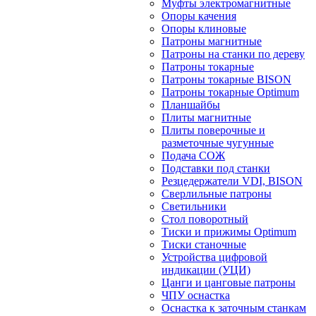
Муфты электромагнитные
Опоры качения
Опоры клиновые
Патроны магнитные
Патроны на станки по дереву
Патроны токарные
Патроны токарные BISON
Патроны токарные Optimum
Планшайбы
Плиты магнитные
Плиты поверочные и
разметочные чугунные
Подача СОЖ
Подставки под станки
Резцедержатели VDI, BISON
Сверлильные патроны
Светильники
Стол поворотный
Тиски и прижимы Optimum
Тиски станочные
Устройства цифровой
индикации (УЦИ)
Цанги и цанговые патроны
ЧПУ оснастка
Оснастка к заточным станкам