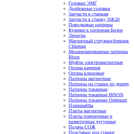
Головки ЭМГ
Долбежные головки
Запчасти к станкам
Запчасти к станку 16К20
Поводковые патроны
Кулачки к патронам Бизон
Люнеты
Магнитный стружкосборщик
Chipmag
Механизированные патроны
Bison
Муфты электромагнитные
Опоры качения
Опоры клиновые
Патроны магнитные
Патроны на станки по дереву
Патроны токарные
Патроны токарные BISON
Патроны токарные Optimum
Планшайбы
Плиты магнитные
Плиты поверочные и
разметочные чугунные
Подача СОЖ
Подставки под станки