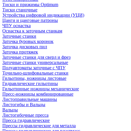
Тиски и прижимы Optimum
Тиски станочные
Устройства цифровой индикации (УЦИ)
Цанги и цанговые патроны
ЧПУ оснастка
Оснастка к заточным станкам
Заточные станки
Заточка буровых коронок
Заточка дисковых пил
Заточка протяжек
Заточные станки для сверл и фрез
Заточные станки универсальные
Полуавтоматы заточные с ЧПУ
Точильно-шлифовальные станки
Гильотины, ножницы листовые
Гидравлические гильотины
Гильотинные ножницы механические
Пресс-ножницы комбинированные
Листоправильные машины
Листогибы и Вальцы
Вальцы
Листогибочные пресса
Пресса гидравлические
Прессы гидравлические для металла
Прессы гидравлические для пластмасс