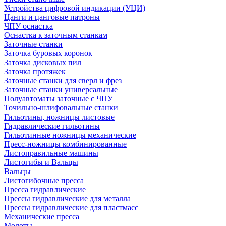
Устройства цифровой индикации (УЦИ)
Цанги и цанговые патроны
ЧПУ оснастка
Оснастка к заточным станкам
Заточные станки
Заточка буровых коронок
Заточка дисковых пил
Заточка протяжек
Заточные станки для сверл и фрез
Заточные станки универсальные
Полуавтоматы заточные с ЧПУ
Точильно-шлифовальные станки
Гильотины, ножницы листовые
Гидравлические гильотины
Гильотинные ножницы механические
Пресс-ножницы комбинированные
Листоправильные машины
Листогибы и Вальцы
Вальцы
Листогибочные пресса
Пресса гидравлические
Прессы гидравлические для металла
Прессы гидравлические для пластмасс
Механические пресса
Молоты