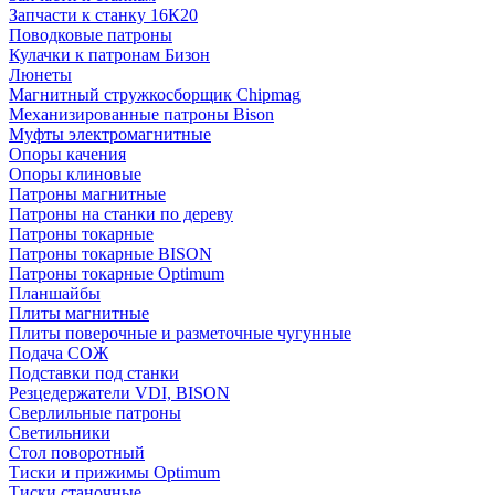
Запчасти к станку 16К20
Поводковые патроны
Кулачки к патронам Бизон
Люнеты
Магнитный стружкосборщик Chipmag
Механизированные патроны Bison
Муфты электромагнитные
Опоры качения
Опоры клиновые
Патроны магнитные
Патроны на станки по дереву
Патроны токарные
Патроны токарные BISON
Патроны токарные Optimum
Планшайбы
Плиты магнитные
Плиты поверочные и разметочные чугунные
Подача СОЖ
Подставки под станки
Резцедержатели VDI, BISON
Сверлильные патроны
Светильники
Стол поворотный
Тиски и прижимы Optimum
Тиски станочные