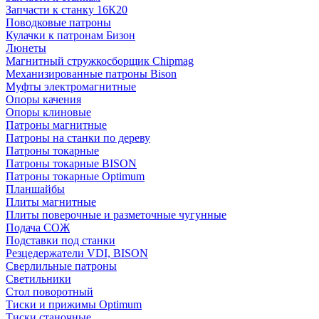
Запчасти к станку 16К20
Поводковые патроны
Кулачки к патронам Бизон
Люнеты
Магнитный стружкосборщик Chipmag
Механизированные патроны Bison
Муфты электромагнитные
Опоры качения
Опоры клиновые
Патроны магнитные
Патроны на станки по дереву
Патроны токарные
Патроны токарные BISON
Патроны токарные Optimum
Планшайбы
Плиты магнитные
Плиты поверочные и разметочные чугунные
Подача СОЖ
Подставки под станки
Резцедержатели VDI, BISON
Сверлильные патроны
Светильники
Стол поворотный
Тиски и прижимы Optimum
Тиски станочные