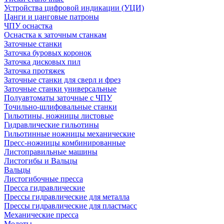
Устройства цифровой индикации (УЦИ)
Цанги и цанговые патроны
ЧПУ оснастка
Оснастка к заточным станкам
Заточные станки
Заточка буровых коронок
Заточка дисковых пил
Заточка протяжек
Заточные станки для сверл и фрез
Заточные станки универсальные
Полуавтоматы заточные с ЧПУ
Точильно-шлифовальные станки
Гильотины, ножницы листовые
Гидравлические гильотины
Гильотинные ножницы механические
Пресс-ножницы комбинированные
Листоправильные машины
Листогибы и Вальцы
Вальцы
Листогибочные пресса
Пресса гидравлические
Прессы гидравлические для металла
Прессы гидравлические для пластмасс
Механические пресса
Молоты